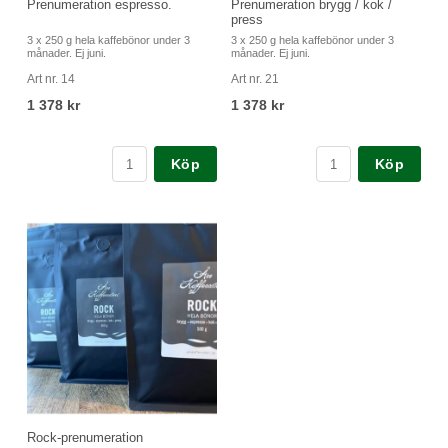
Prenumeration espresso.
Prenumeration brygg / kok /
press
3 x 250 g hela kaffebönor under 3
3 x 250 g hela kaffebönor under 3
månader. Ej juni.
månader. Ej juni.
Art nr. 14
Art nr. 21
1 378 kr
1 378 kr
Köp
Köp
Rock-prenumeration