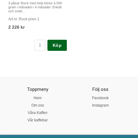
3 påsar Rock med hela bönor à 500
gram i månaden i 4 månader. Enkelt
och smid...
Art nr. Rock pren-1
2 226 kr
Köp
Toppmeny
Följ oss
Hem
Facebook
Om oss
Instagram
Våra Kaffen
Vår kaffebar