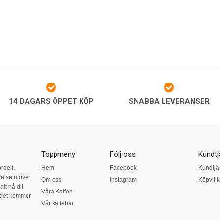
14 DAGARS ÖPPET KÖP
SNABBA LEVERANSER
Toppmeny
Följ oss
Kundtj
ordell.
Hem
Facebook
Kundtjä
else utöver
Om oss
Instagram
Köpvillk
tt nå dit
Våra Kaffen
r det kommer
Vår kaffebar