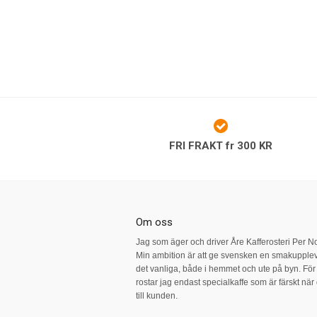
FRI FRAKT fr 300 KR
Om oss
Jag som äger och driver Åre Kafferosteri Per N
Min ambition är att ge svensken en smakupplev
det vanliga, både i hemmet och ute på byn. För a
rostar jag endast specialkaffe som är färskt nä
till kunden.