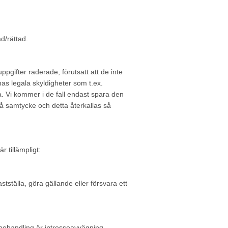
ad/rättad.
uppgifter raderade, förutsatt att de inte
nas legala skyldigheter som t.ex.
a. Vi kommer i de fall endast spara den
på samtycke och detta återkallas så
 tillämpligt:
tställa, göra gällande eller försvara ett
 behandling är intresseavvägning.