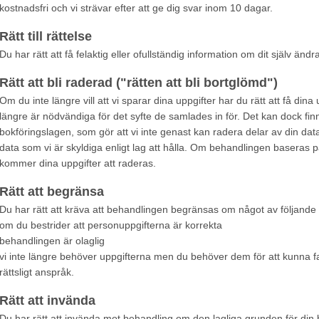
kostnadsfri och vi strävar efter att ge dig svar inom 10 dagar.
Rätt till rättelse
Du har rätt att få felaktig eller ofullständig information om dit själv ändr
Rätt att bli raderad ("rätten att bli bortglömd")
Om du inte längre vill att vi sparar dina uppgifter har du rätt att få dina 
längre är nödvändiga för det syfte de samlades in för. Det kan dock fin
bokföringslagen, som gör att vi inte genast kan radera delar av din dat
data som vi är skyldiga enligt lag att hålla. Om behandlingen baseras 
kommer dina uppgifter att raderas.
Rätt att begränsa
Du har rätt att kräva att behandlingen begränsas om något av följande är
om du bestrider att personuppgifterna är korrekta
behandlingen är olaglig
vi inte längre behöver uppgifterna men du behöver dem för att kunna fas
rättsligt anspråk.
Rätt att invända
Du har rätt att invända mot behandling om den lagliga grunden för din